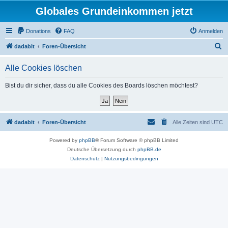
Globales Grundeinkommen jetzt
Donations
FAQ
Anmelden
S
dadabit
Foren-Übersicht
u
Alle Cookies löschen
c
h
Bist du dir sicher, dass du alle Cookies des Boards löschen möchtest?
e
dadabit
Foren-Übersicht
Alle Zeiten sind
UTC
Powered by
phpBB
® Forum Software © phpBB Limited
Deutsche Übersetzung durch
phpBB.de
Datenschutz
|
Nutzungsbedingungen