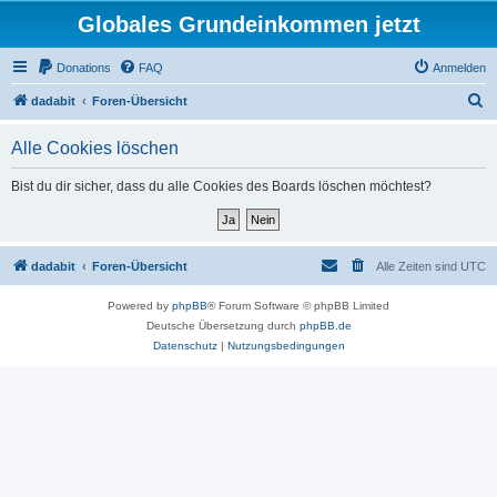
Globales Grundeinkommen jetzt
Donations
FAQ
Anmelden
S
dadabit
Foren-Übersicht
u
Alle Cookies löschen
c
h
Bist du dir sicher, dass du alle Cookies des Boards löschen möchtest?
e
dadabit
Foren-Übersicht
Alle Zeiten sind
UTC
Powered by
phpBB
® Forum Software © phpBB Limited
Deutsche Übersetzung durch
phpBB.de
Datenschutz
|
Nutzungsbedingungen