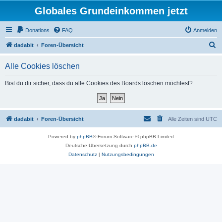
Globales Grundeinkommen jetzt
Donations
FAQ
Anmelden
S
dadabit
Foren-Übersicht
u
Alle Cookies löschen
c
h
Bist du dir sicher, dass du alle Cookies des Boards löschen möchtest?
e
dadabit
Foren-Übersicht
Alle Zeiten sind
UTC
Powered by
phpBB
® Forum Software © phpBB Limited
Deutsche Übersetzung durch
phpBB.de
Datenschutz
|
Nutzungsbedingungen