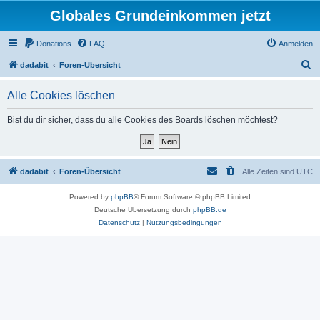
Globales Grundeinkommen jetzt
Donations
FAQ
Anmelden
S
dadabit
Foren-Übersicht
u
Alle Cookies löschen
c
h
Bist du dir sicher, dass du alle Cookies des Boards löschen möchtest?
e
dadabit
Foren-Übersicht
Alle Zeiten sind
UTC
Powered by
phpBB
® Forum Software © phpBB Limited
Deutsche Übersetzung durch
phpBB.de
Datenschutz
|
Nutzungsbedingungen