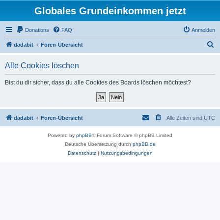
Globales Grundeinkommen jetzt
Donations
FAQ
Anmelden
S
dadabit
Foren-Übersicht
u
Alle Cookies löschen
c
h
Bist du dir sicher, dass du alle Cookies des Boards löschen möchtest?
e
dadabit
Foren-Übersicht
Alle Zeiten sind
UTC
Powered by
phpBB
® Forum Software © phpBB Limited
Deutsche Übersetzung durch
phpBB.de
Datenschutz
|
Nutzungsbedingungen