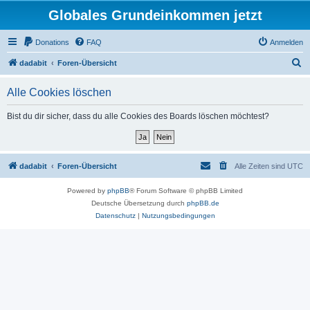
Globales Grundeinkommen jetzt
Donations
FAQ
Anmelden
S
dadabit
Foren-Übersicht
u
Alle Cookies löschen
c
h
Bist du dir sicher, dass du alle Cookies des Boards löschen möchtest?
e
dadabit
Foren-Übersicht
Alle Zeiten sind
UTC
Powered by
phpBB
® Forum Software © phpBB Limited
Deutsche Übersetzung durch
phpBB.de
Datenschutz
|
Nutzungsbedingungen