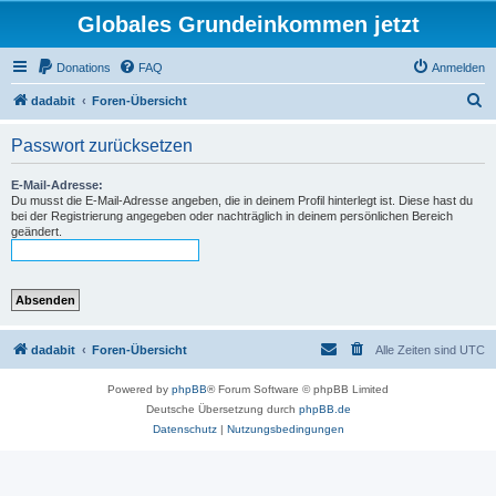
Globales Grundeinkommen jetzt
Donations
FAQ
Anmelden
S
dadabit
Foren-Übersicht
u
Passwort zurücksetzen
c
h
E-Mail-Adresse:
Du musst die E-Mail-Adresse angeben, die in deinem Profil hinterlegt ist. Diese hast du
e
bei der Registrierung angegeben oder nachträglich in deinem persönlichen Bereich
geändert.
dadabit
Foren-Übersicht
Alle Zeiten sind
UTC
Powered by
phpBB
® Forum Software © phpBB Limited
Deutsche Übersetzung durch
phpBB.de
Datenschutz
|
Nutzungsbedingungen