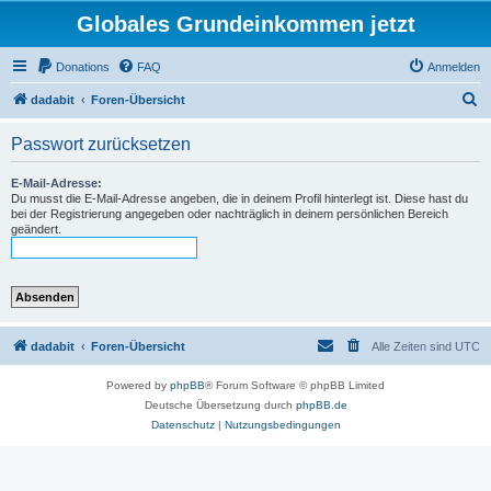
Globales Grundeinkommen jetzt
Donations
FAQ
Anmelden
S
dadabit
Foren-Übersicht
u
Passwort zurücksetzen
c
h
E-Mail-Adresse:
Du musst die E-Mail-Adresse angeben, die in deinem Profil hinterlegt ist. Diese hast du
e
bei der Registrierung angegeben oder nachträglich in deinem persönlichen Bereich
geändert.
dadabit
Foren-Übersicht
Alle Zeiten sind
UTC
Powered by
phpBB
® Forum Software © phpBB Limited
Deutsche Übersetzung durch
phpBB.de
Datenschutz
|
Nutzungsbedingungen