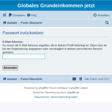
Globales Grundeinkommen jetzt
Donations
FAQ
Anmelden
S
dadabit
Foren-Übersicht
u
Passwort zurücksetzen
c
h
E-Mail-Adresse:
Du musst die E-Mail-Adresse angeben, die in deinem Profil hinterlegt ist. Diese hast du
e
bei der Registrierung angegeben oder nachträglich in deinem persönlichen Bereich
geändert.
dadabit
Foren-Übersicht
Alle Zeiten sind
UTC
Powered by
phpBB
® Forum Software © phpBB Limited
Deutsche Übersetzung durch
phpBB.de
Datenschutz
|
Nutzungsbedingungen