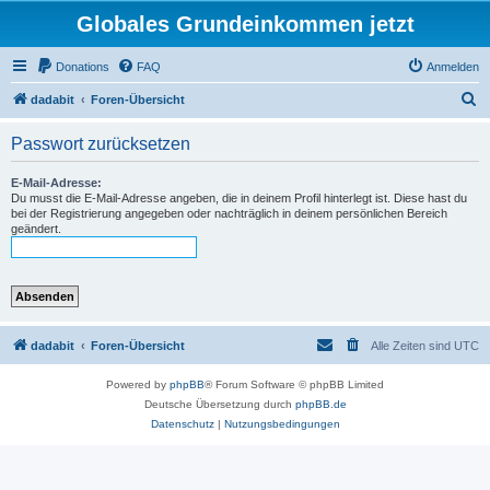
Globales Grundeinkommen jetzt
Donations
FAQ
Anmelden
S
dadabit
Foren-Übersicht
u
Passwort zurücksetzen
c
h
E-Mail-Adresse:
Du musst die E-Mail-Adresse angeben, die in deinem Profil hinterlegt ist. Diese hast du
e
bei der Registrierung angegeben oder nachträglich in deinem persönlichen Bereich
geändert.
dadabit
Foren-Übersicht
Alle Zeiten sind
UTC
Powered by
phpBB
® Forum Software © phpBB Limited
Deutsche Übersetzung durch
phpBB.de
Datenschutz
|
Nutzungsbedingungen