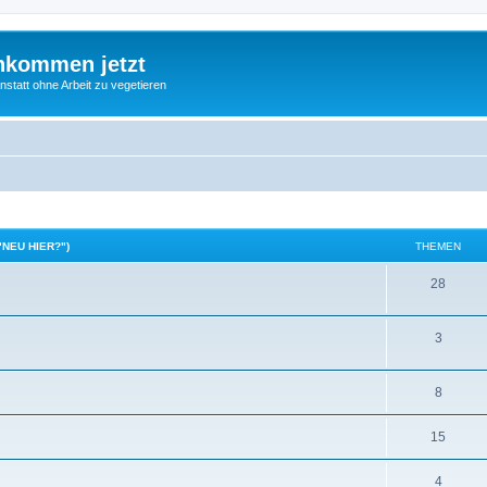
nkommen jetzt
statt ohne Arbeit zu vegetieren
"NEU HIER?")
THEMEN
28
3
8
15
4