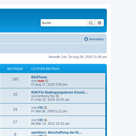
Suche
Erweiterte Suche
Anmelden
Aktuelle Zeit: Do Aug 06, 2026 11:08 pm
BEITRÄGE
LETZTER BEITRAG
BGETexte
185
N
von
root
e
Fr Aug 17, 2018 3:00 pm
u
e
IGM Für Bedingungsloses Grund…
10
s
N
von
AnthonyTax
t
e
Fr Feb 22, 2019 10:53 am
e
u
r
e
N
von
KlBi
33
B
s
e
Fr Mai 08, 2009 5:21 pm
e
t
u
i
e
e
N
von
KlBi
t
r
27
s
e
Mi Mär 14, 2012 12:42 am
r
B
t
u
a
e
e
e
g
i
epetition: Abschaffung der Ei…
r
8
s
N
t