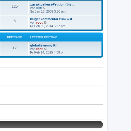
a
e
e
g
zur aktuellen ePetition (bis …
r
125
s
N
von
KlBi
B
t
e
So Jan 18, 2009 3:50 am
e
e
u
i
r
e
kluger kommentar zum wsf
t
B
5
s
N
von
root
r
e
t
e
Mi Feb 05, 2014 5:37 pm
a
i
e
u
g
t
r
e
r
B
s
BEITRÄGE
LETZTER BEITRAG
a
e
t
g
i
e
globalisierung KI
t
r
28
N
von
root
r
B
e
Fr Feb 14, 2025 4:59 pm
a
e
u
g
i
e
t
s
r
t
a
e
g
r
B
e
i
t
r
a
g