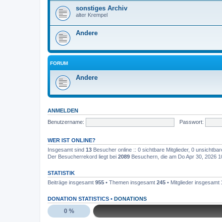
sonstiges Archiv
alter Krempel
Andere
FORUM
Andere
ANMELDEN
Benutzername:
Passwort:
WER IST ONLINE?
Insgesamt sind
13
Besucher online :: 0 sichtbare Mitglieder, 0 unsichtba
Der Besucherrekord liegt bei
2089
Besuchern, die am Do Apr 30, 2026 10:
STATISTIK
Beiträge insgesamt
955
• Themen insgesamt
245
• Mitglieder insgesamt
DONATION STATISTICS •
DONATIONS
0 %