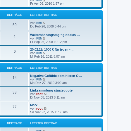
von
KlBi
B
t
e
r
Fr Apr 09, 2010 1:57 pm
e
e
u
a
i
r
e
g
t
B
s
r
BEITRÄGE
LETZTER BEITRAG
e
t
a
i
e
g
N
von
KlBi
t
r
59
e
Do Feb 26, 2009 5:44 pm
r
B
u
a
e
e
g
Welternährungstag * globales …
i
1
s
N
von
KlBi
t
t
e
Fr Sep 26, 2008 10:12 pm
r
e
u
a
r
e
g
20.02.11: 1000 € für jeden - …
B
6
s
N
von
KlBi
e
t
e
Mi Feb 16, 2011 8:07 am
i
e
u
t
r
e
r
B
s
BEITRÄGE
LETZTER BEITRAG
a
e
t
g
i
e
Negative Gefühle dominieren O…
t
r
14
N
von
KlBi
r
B
e
Mo Dez 27, 2010 3:02 am
a
e
u
g
i
e
Linksammlung staatsquote
t
38
s
N
von
root
r
t
e
Di Nov 05, 2013 8:11 am
a
e
u
g
r
e
Marx
77
B
s
N
von
root
e
t
e
So Nov 22, 2015 11:55 am
i
e
u
t
r
e
r
B
s
BEITRÄGE
LETZTER BEITRAG
a
e
t
g
i
e