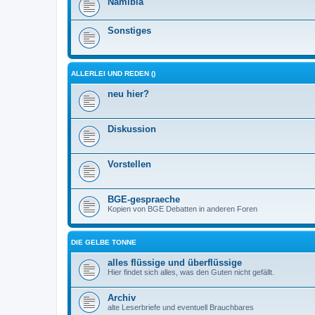
Namibia
Sonstiges
ALLERLEI UND REDEN ()
neu hier?
Diskussion
Vorstellen
BGE-gespraeche
Kopien von BGE Debatten in anderen Foren
DIE GELBE TONNE
alles flüssige und überflüssige
Hier findet sich alles, was den Guten nicht gefällt.
Archiv
alte Leserbriefe und eventuell Brauchbares