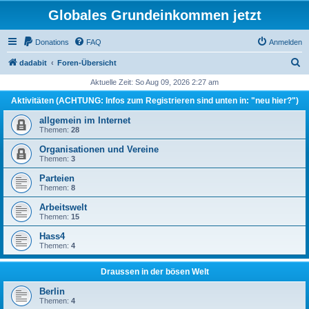
Globales Grundeinkommen jetzt
Donations
FAQ
Anmelden
S
dadabit
Foren-Übersicht
u
Aktuelle Zeit: So Aug 09, 2026 2:27 am
c
Aktivitäten (ACHTUNG: Infos zum Registrieren sind unten in: "neu hier?")
h
allgemein im Internet
e
Themen:
28
Organisationen und Vereine
Themen:
3
Parteien
Themen:
8
Arbeitswelt
Themen:
15
Hass4
Themen:
4
Draussen in der bösen Welt
Berlin
Themen:
4