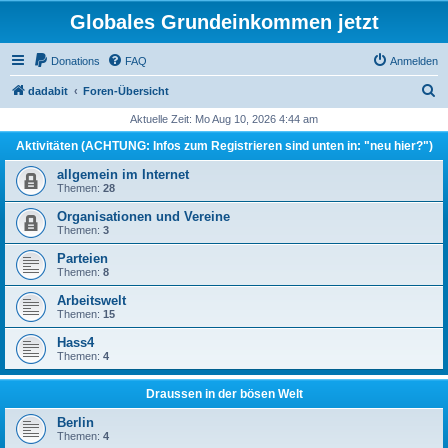
Globales Grundeinkommen jetzt
Donations
FAQ
Anmelden
S
dadabit
Foren-Übersicht
u
Aktuelle Zeit: Mo Aug 10, 2026 4:44 am
c
Aktivitäten (ACHTUNG: Infos zum Registrieren sind unten in: "neu hier?")
h
allgemein im Internet
e
Themen:
28
Organisationen und Vereine
Themen:
3
Parteien
Themen:
8
Arbeitswelt
Themen:
15
Hass4
Themen:
4
Draussen in der bösen Welt
Berlin
Themen:
4