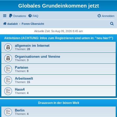
Globales Grundeinkommen jetzt
Donations
FAQ
Anmelden
S
dadabit
Foren-Übersicht
u
Aktuelle Zeit: So Aug 09, 2026 8:45 am
c
Aktivitäten (ACHTUNG: Infos zum Registrieren sind unten in: "neu hier?")
h
allgemein im Internet
e
Themen:
28
Organisationen und Vereine
Themen:
3
Parteien
Themen:
8
Arbeitswelt
Themen:
15
Hass4
Themen:
4
Draussen in der bösen Welt
Berlin
Themen:
4