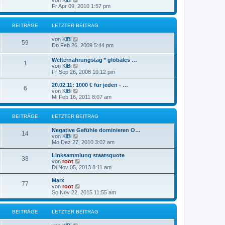
von
KlBi
B
t
e
r
Fr Apr 09, 2010 1:57 pm
e
e
u
a
i
r
e
g
t
B
s
r
BEITRÄGE
LETZTER BEITRAG
e
t
a
i
e
g
N
von
KlBi
t
r
59
e
Do Feb 26, 2009 5:44 pm
r
B
u
a
e
e
g
Welternährungstag * globales …
i
1
s
N
von
KlBi
t
t
e
Fr Sep 26, 2008 10:12 pm
r
e
u
a
r
e
g
20.02.11: 1000 € für jeden - …
B
6
s
N
von
KlBi
e
t
e
Mi Feb 16, 2011 8:07 am
i
e
u
t
r
e
r
B
s
BEITRÄGE
LETZTER BEITRAG
a
e
t
g
i
e
Negative Gefühle dominieren O…
t
r
14
N
von
KlBi
r
B
e
Mo Dez 27, 2010 3:02 am
a
e
u
g
i
e
Linksammlung staatsquote
t
38
s
N
von
root
r
t
e
Di Nov 05, 2013 8:11 am
a
e
u
g
r
e
Marx
77
B
s
N
von
root
e
t
e
So Nov 22, 2015 11:55 am
i
e
u
t
r
e
r
B
s
BEITRÄGE
LETZTER BEITRAG
a
e
t
g
i
e