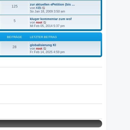
a
e
e
g
zur aktuellen ePetition (bis …
r
125
s
N
von
KlBi
B
t
e
So Jan 18, 2009 3:50 am
e
e
u
i
r
e
kluger kommentar zum wsf
t
B
5
s
N
von
root
r
e
t
e
Mi Feb 05, 2014 5:37 pm
a
i
e
u
g
t
r
e
r
B
s
BEITRÄGE
LETZTER BEITRAG
a
e
t
g
i
e
globalisierung KI
t
r
28
N
von
root
r
B
e
Fr Feb 14, 2025 4:59 pm
a
e
u
g
i
e
t
s
r
t
a
e
g
r
B
e
i
t
r
a
g