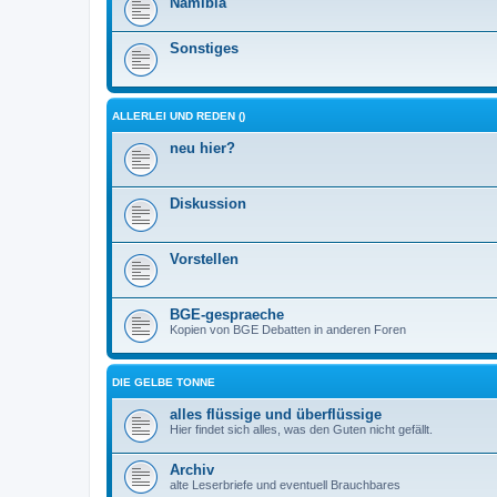
Namibia
Sonstiges
ALLERLEI UND REDEN ()
neu hier?
Diskussion
Vorstellen
BGE-gespraeche
Kopien von BGE Debatten in anderen Foren
DIE GELBE TONNE
alles flüssige und überflüssige
Hier findet sich alles, was den Guten nicht gefällt.
Archiv
alte Leserbriefe und eventuell Brauchbares