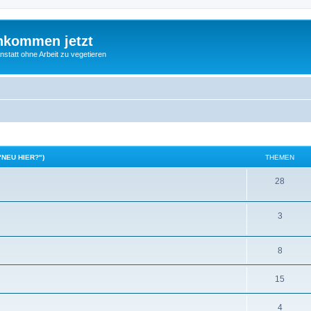
nkommen jetzt
statt ohne Arbeit zu vegetieren
"NEU HIER?")
THEMEN
28
3
8
15
4