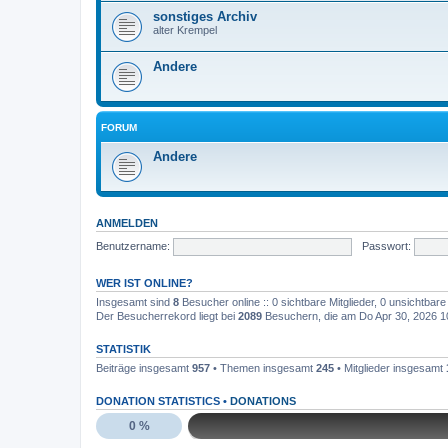
sonstiges Archiv
alter Krempel
Andere
FORUM
Andere
ANMELDEN
Benutzername:
Passwort:
WER IST ONLINE?
Insgesamt sind
8
Besucher online :: 0 sichtbare Mitglieder, 0 unsichtbar
Der Besucherrekord liegt bei
2089
Besuchern, die am Do Apr 30, 2026 10:
STATISTIK
Beiträge insgesamt
957
• Themen insgesamt
245
• Mitglieder insgesamt
DONATION STATISTICS •
DONATIONS
0 %