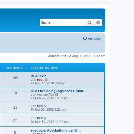
Suche
Erweiterte Suche
Anmelden
Aktuelle Zeit: Sa Aug 08, 2026 11:32 am
BEITRÄGE
LETZTER BEITRAG
BGETexte
185
N
von
root
e
Fr Aug 17, 2018 3:00 pm
u
e
IGM Für Bedingungsloses Grund…
10
s
N
von
AnthonyTax
t
e
Fr Feb 22, 2019 10:53 am
e
u
r
e
N
von
KlBi
33
B
s
e
Fr Mai 08, 2009 5:21 pm
e
t
u
i
e
e
N
von
KlBi
t
r
27
s
e
Mi Mär 14, 2012 12:42 am
r
B
t
u
a
e
e
e
g
i
epetition: Abschaffung der Ei…
r
8
s
N
t