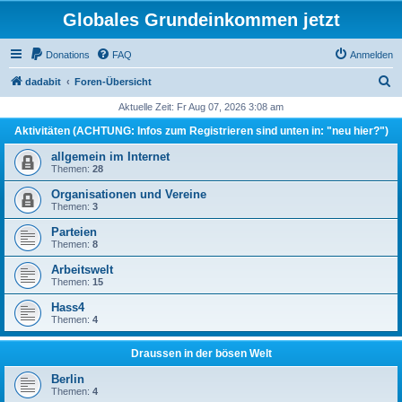
Globales Grundeinkommen jetzt
Donations
FAQ
Anmelden
S
dadabit
Foren-Übersicht
u
Aktuelle Zeit: Fr Aug 07, 2026 3:08 am
c
Aktivitäten (ACHTUNG: Infos zum Registrieren sind unten in: "neu hier?")
h
allgemein im Internet
e
Themen:
28
Organisationen und Vereine
Themen:
3
Parteien
Themen:
8
Arbeitswelt
Themen:
15
Hass4
Themen:
4
Draussen in der bösen Welt
Berlin
Themen:
4