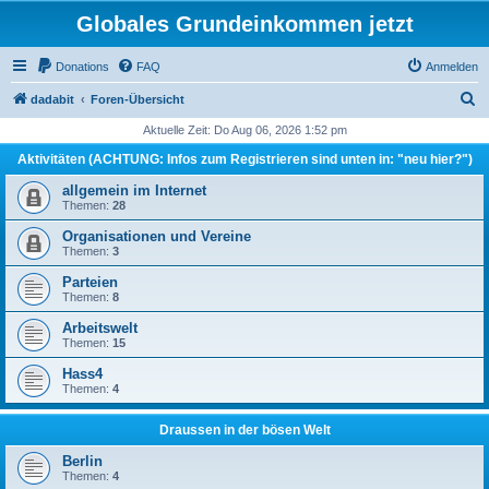
Globales Grundeinkommen jetzt
Donations
FAQ
Anmelden
S
dadabit
Foren-Übersicht
u
Aktuelle Zeit: Do Aug 06, 2026 1:52 pm
c
Aktivitäten (ACHTUNG: Infos zum Registrieren sind unten in: "neu hier?")
h
allgemein im Internet
e
Themen:
28
Organisationen und Vereine
Themen:
3
Parteien
Themen:
8
Arbeitswelt
Themen:
15
Hass4
Themen:
4
Draussen in der bösen Welt
Berlin
Themen:
4