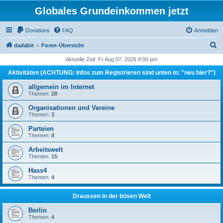
Globales Grundeinkommen jetzt
Donations
FAQ
Anmelden
S
dadabit
Foren-Übersicht
u
Aktuelle Zeit: Fr Aug 07, 2026 9:00 pm
c
Aktivitäten (ACHTUNG: Infos zum Registrieren sind unten in: "neu hier?")
h
allgemein im Internet
e
Themen:
28
Organisationen und Vereine
Themen:
3
Parteien
Themen:
8
Arbeitswelt
Themen:
15
Hass4
Themen:
4
Draussen in der bösen Welt
Berlin
Themen:
4