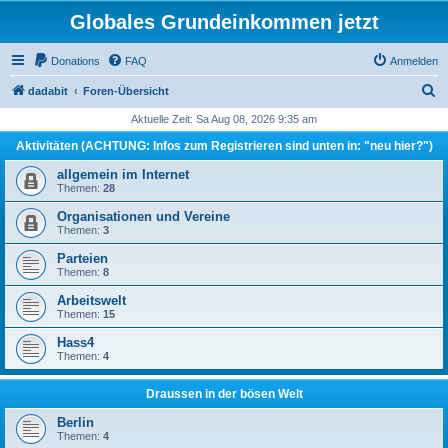
Globales Grundeinkommen jetzt
Donations
FAQ
Anmelden
S
dadabit
Foren-Übersicht
u
Aktuelle Zeit: Sa Aug 08, 2026 9:35 am
c
Aktivitäten (ACHTUNG: Infos zum Registrieren sind unten in: "neu hier?")
h
allgemein im Internet
e
Themen:
28
Organisationen und Vereine
Themen:
3
Parteien
Themen:
8
Arbeitswelt
Themen:
15
Hass4
Themen:
4
Draussen in der bösen Welt
Berlin
Themen:
4