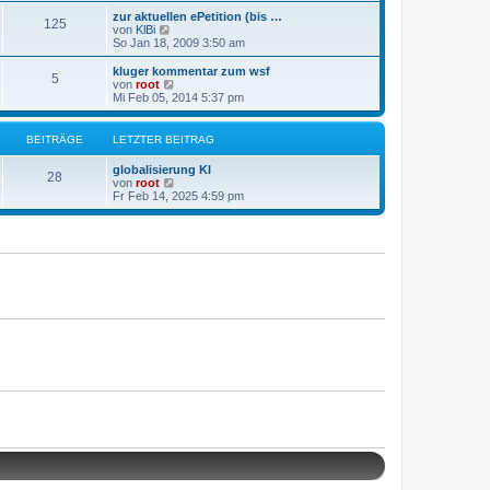
a
e
e
g
zur aktuellen ePetition (bis …
r
125
s
N
von
KlBi
B
t
e
So Jan 18, 2009 3:50 am
e
e
u
i
r
e
kluger kommentar zum wsf
t
B
5
s
N
von
root
r
e
t
e
Mi Feb 05, 2014 5:37 pm
a
i
e
u
g
t
r
e
r
B
s
BEITRÄGE
LETZTER BEITRAG
a
e
t
g
i
e
globalisierung KI
t
r
28
N
von
root
r
B
e
Fr Feb 14, 2025 4:59 pm
a
e
u
g
i
e
t
s
r
t
a
e
g
r
B
e
i
t
r
a
g