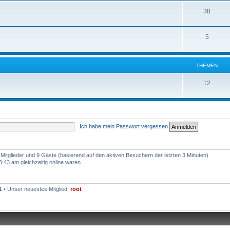
38
5
THEMEN
12
Ich habe mein Passwort vergessen
e Mitglieder und 9 Gäste (basierend auf den aktiven Besuchern der letzten 3 Minuten)
43 am gleichzeitig online waren.
1
• Unser neuestes Mitglied:
root