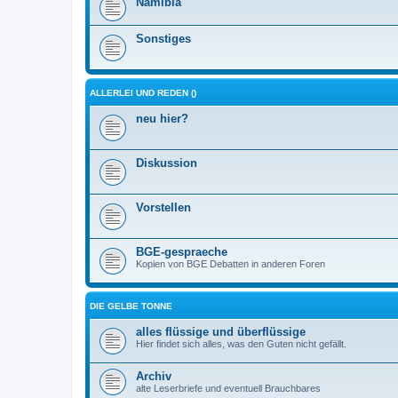
Namibia
Sonstiges
ALLERLEI UND REDEN ()
neu hier?
Diskussion
Vorstellen
BGE-gespraeche
Kopien von BGE Debatten in anderen Foren
DIE GELBE TONNE
alles flüssige und überflüssige
Hier findet sich alles, was den Guten nicht gefällt.
Archiv
alte Leserbriefe und eventuell Brauchbares