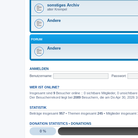
sonstiges Archiv
alter Krempel
Andere
FORUM
Andere
ANMELDEN
Benutzername:
Passwort:
WER IST ONLINE?
Insgesamt sind
9
Besucher online :: 0 sichtbare Mitglieder, 0 unsichtbar
Der Besucherrekord liegt bei
2089
Besuchern, die am Do Apr 30, 2026 10:
STATISTIK
Beiträge insgesamt
957
• Themen insgesamt
245
• Mitglieder insgesamt
DONATION STATISTICS •
DONATIONS
0 %