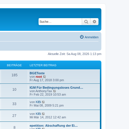
Suche
Erweiterte Suche
Anmelden
Aktuelle Zeit: Sa Aug 08, 2026 1:13 pm
BEITRÄGE
LETZTER BEITRAG
BGETexte
185
N
von
root
e
Fr Aug 17, 2018 3:00 pm
u
e
IGM Für Bedingungsloses Grund…
10
s
N
von
AnthonyTax
t
e
Fr Feb 22, 2019 10:53 am
e
u
r
e
N
von
KlBi
33
B
s
e
Fr Mai 08, 2009 5:21 pm
e
t
u
i
e
e
N
von
KlBi
t
r
27
s
e
Mi Mär 14, 2012 12:42 am
r
B
t
u
a
e
e
e
g
i
epetition: Abschaffung der Ei…
r
8
s
N
t