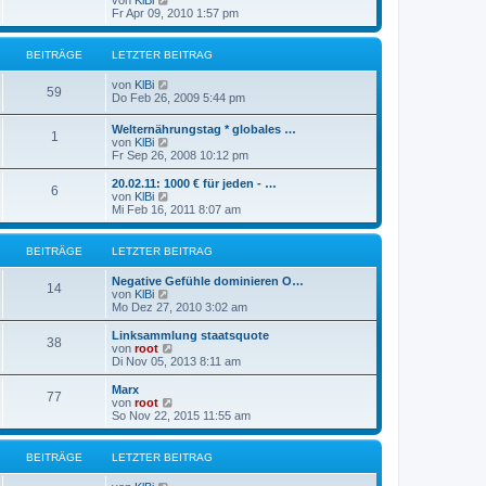
von
KlBi
B
t
e
r
Fr Apr 09, 2010 1:57 pm
e
e
u
a
i
r
e
g
t
B
s
r
BEITRÄGE
LETZTER BEITRAG
e
t
a
i
e
g
N
von
KlBi
t
r
59
e
Do Feb 26, 2009 5:44 pm
r
B
u
a
e
e
g
Welternährungstag * globales …
i
1
s
N
von
KlBi
t
t
e
Fr Sep 26, 2008 10:12 pm
r
e
u
a
r
e
g
20.02.11: 1000 € für jeden - …
B
6
s
N
von
KlBi
e
t
e
Mi Feb 16, 2011 8:07 am
i
e
u
t
r
e
r
B
s
BEITRÄGE
LETZTER BEITRAG
a
e
t
g
i
e
Negative Gefühle dominieren O…
t
r
14
N
von
KlBi
r
B
e
Mo Dez 27, 2010 3:02 am
a
e
u
g
i
e
Linksammlung staatsquote
t
38
s
N
von
root
r
t
e
Di Nov 05, 2013 8:11 am
a
e
u
g
r
e
Marx
77
B
s
N
von
root
e
t
e
So Nov 22, 2015 11:55 am
i
e
u
t
r
e
r
B
s
BEITRÄGE
LETZTER BEITRAG
a
e
t
g
i
e