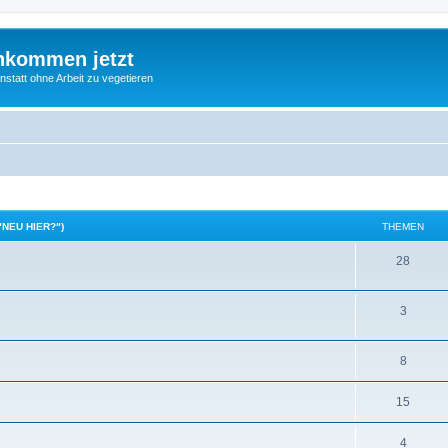
nkommen jetzt
statt ohne Arbeit zu vegetieren
"NEU HIER?")
THEMEN
28
3
8
15
4