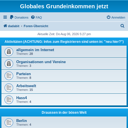
Globales Grundeinkommen jetzt
Donations
FAQ
Anmelden
S
dadabit
Foren-Übersicht
u
Aktuelle Zeit: Do Aug 06, 2026 5:27 pm
c
Aktivitäten (ACHTUNG: Infos zum Registrieren sind unten in: "neu hier?")
h
allgemein im Internet
e
Themen:
28
Organisationen und Vereine
Themen:
3
Parteien
Themen:
8
Arbeitswelt
Themen:
15
Hass4
Themen:
4
Draussen in der bösen Welt
Berlin
Themen:
4