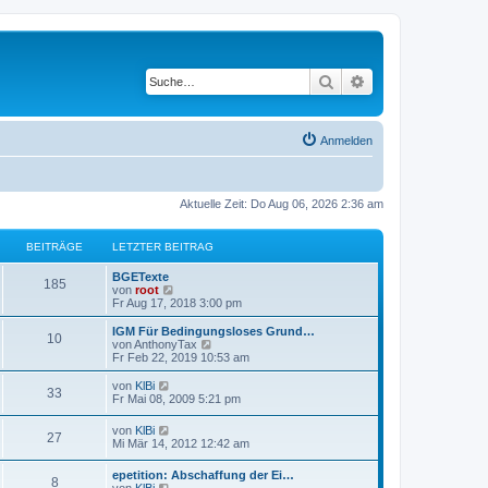
Suche
Erweiterte Suche
Anmelden
Aktuelle Zeit: Do Aug 06, 2026 2:36 am
BEITRÄGE
LETZTER BEITRAG
BGETexte
185
N
von
root
e
Fr Aug 17, 2018 3:00 pm
u
e
IGM Für Bedingungsloses Grund…
10
s
N
von
AnthonyTax
t
e
Fr Feb 22, 2019 10:53 am
e
u
r
e
N
von
KlBi
33
B
s
e
Fr Mai 08, 2009 5:21 pm
e
t
u
i
e
e
N
von
KlBi
t
r
27
s
e
Mi Mär 14, 2012 12:42 am
r
B
t
u
a
e
e
e
g
i
epetition: Abschaffung der Ei…
r
8
s
N
t