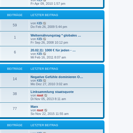
von
KlBi
B
t
e
r
Fr Apr 09, 2010 1:57 pm
e
e
u
a
i
r
e
g
t
B
s
r
BEITRÄGE
LETZTER BEITRAG
e
t
a
i
e
g
N
von
KlBi
t
r
59
e
Do Feb 26, 2009 5:44 pm
r
B
u
a
e
e
g
Welternährungstag * globales …
i
1
s
N
von
KlBi
t
t
e
Fr Sep 26, 2008 10:12 pm
r
e
u
a
r
e
g
20.02.11: 1000 € für jeden - …
B
6
s
N
von
KlBi
e
t
e
Mi Feb 16, 2011 8:07 am
i
e
u
t
r
e
r
B
s
BEITRÄGE
LETZTER BEITRAG
a
e
t
g
i
e
Negative Gefühle dominieren O…
t
r
14
N
von
KlBi
r
B
e
Mo Dez 27, 2010 3:02 am
a
e
u
g
i
e
Linksammlung staatsquote
t
38
s
N
von
root
r
t
e
Di Nov 05, 2013 8:11 am
a
e
u
g
r
e
Marx
77
B
s
N
von
root
e
t
e
So Nov 22, 2015 11:55 am
i
e
u
t
r
e
r
B
s
BEITRÄGE
LETZTER BEITRAG
a
e
t
g
i
e