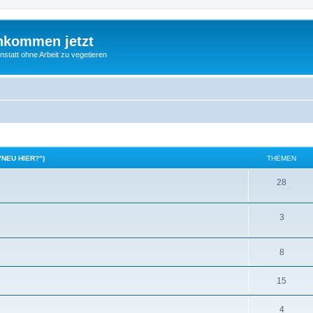
nkommen jetzt
statt ohne Arbeit zu vegetieren
"NEU HIER?")
THEMEN
28
3
8
15
4