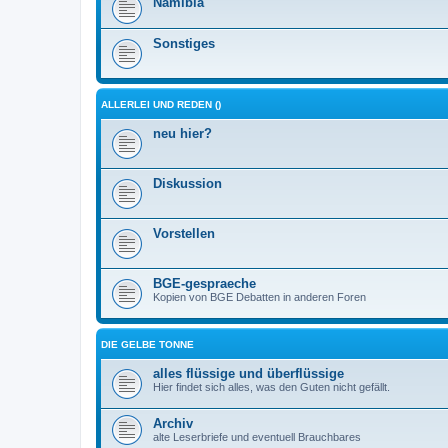
Namibia
Sonstiges
ALLERLEI UND REDEN ()
neu hier?
Diskussion
Vorstellen
BGE-gespraeche
Kopien von BGE Debatten in anderen Foren
DIE GELBE TONNE
alles flüssige und überflüssige
Hier findet sich alles, was den Guten nicht gefällt.
Archiv
alte Leserbriefe und eventuell Brauchbares