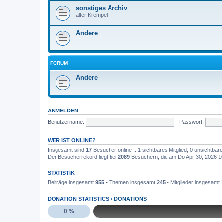
sonstiges Archiv
alter Krempel
Andere
FORUM
Andere
ANMELDEN
Benutzername:
Passwort:
WER IST ONLINE?
Insgesamt sind
17
Besucher online :: 1 sichtbares Mitglied, 0 unsichtba
Der Besucherrekord liegt bei
2089
Besuchern, die am Do Apr 30, 2026 10:
STATISTIK
Beiträge insgesamt
955
• Themen insgesamt
245
• Mitglieder insgesamt
DONATION STATISTICS •
DONATIONS
0 %