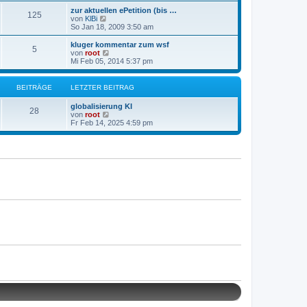
a
e
e
g
zur aktuellen ePetition (bis …
r
125
s
N
von
KlBi
B
t
e
So Jan 18, 2009 3:50 am
e
e
u
i
r
e
kluger kommentar zum wsf
t
B
5
s
N
von
root
r
e
t
e
Mi Feb 05, 2014 5:37 pm
a
i
e
u
g
t
r
e
r
B
s
BEITRÄGE
LETZTER BEITRAG
a
e
t
g
i
e
globalisierung KI
t
r
28
N
von
root
r
B
e
Fr Feb 14, 2025 4:59 pm
a
e
u
g
i
e
t
s
r
t
a
e
g
r
B
e
i
t
r
a
g