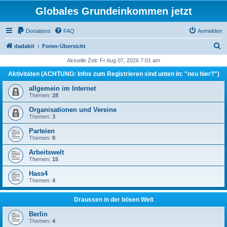
Globales Grundeinkommen jetzt
Donations
FAQ
Anmelden
S
dadabit
Foren-Übersicht
u
Aktuelle Zeit: Fr Aug 07, 2026 7:01 am
c
Aktivitäten (ACHTUNG: Infos zum Registrieren sind unten in: "neu hier?")
h
allgemein im Internet
e
Themen:
28
Organisationen und Vereine
Themen:
3
Parteien
Themen:
8
Arbeitswelt
Themen:
15
Hass4
Themen:
4
Draussen in der bösen Welt
Berlin
Themen:
4