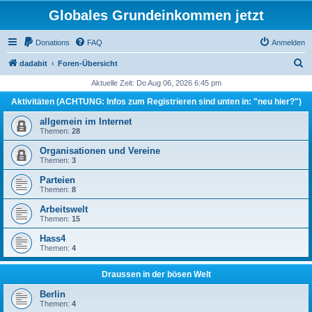
Globales Grundeinkommen jetzt
Donations
FAQ
Anmelden
S
dadabit
Foren-Übersicht
u
Aktuelle Zeit: Do Aug 06, 2026 6:45 pm
c
Aktivitäten (ACHTUNG: Infos zum Registrieren sind unten in: "neu hier?")
h
allgemein im Internet
e
Themen:
28
Organisationen und Vereine
Themen:
3
Parteien
Themen:
8
Arbeitswelt
Themen:
15
Hass4
Themen:
4
Draussen in der bösen Welt
Berlin
Themen:
4