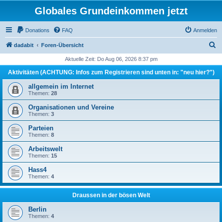
Globales Grundeinkommen jetzt
Donations
FAQ
Anmelden
S
dadabit
Foren-Übersicht
u
Aktuelle Zeit: Do Aug 06, 2026 8:37 pm
c
Aktivitäten (ACHTUNG: Infos zum Registrieren sind unten in: "neu hier?")
h
allgemein im Internet
e
Themen:
28
Organisationen und Vereine
Themen:
3
Parteien
Themen:
8
Arbeitswelt
Themen:
15
Hass4
Themen:
4
Draussen in der bösen Welt
Berlin
Themen:
4