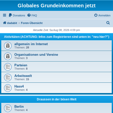
Globales Grundeinkommen jetzt
Donations
FAQ
Anmelden
S
dadabit
Foren-Übersicht
u
Aktuelle Zeit: Sa Aug 08, 2026 4:09 pm
c
Aktivitäten (ACHTUNG: Infos zum Registrieren sind unten in: "neu hier?")
h
allgemein im Internet
e
Themen:
28
Organisationen und Vereine
Themen:
3
Parteien
Themen:
8
Arbeitswelt
Themen:
15
Hass4
Themen:
4
Draussen in der bösen Welt
Berlin
Themen:
4