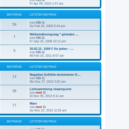
von
KlBi
B
t
e
r
Fr Apr 09, 2010 1:57 pm
e
e
u
a
i
r
e
g
t
B
s
r
BEITRÄGE
LETZTER BEITRAG
e
t
a
i
e
g
N
von
KlBi
t
r
59
e
Do Feb 26, 2009 5:44 pm
r
B
u
a
e
e
g
Welternährungstag * globales …
i
1
s
N
von
KlBi
t
t
e
Fr Sep 26, 2008 10:12 pm
r
e
u
a
r
e
g
20.02.11: 1000 € für jeden - …
B
6
s
N
von
KlBi
e
t
e
Mi Feb 16, 2011 8:07 am
i
e
u
t
r
e
r
B
s
BEITRÄGE
LETZTER BEITRAG
a
e
t
g
i
e
Negative Gefühle dominieren O…
t
r
14
N
von
KlBi
r
B
e
Mo Dez 27, 2010 3:02 am
a
e
u
g
i
e
Linksammlung staatsquote
t
38
s
N
von
root
r
t
e
Di Nov 05, 2013 8:11 am
a
e
u
g
r
e
Marx
77
B
s
N
von
root
e
t
e
So Nov 22, 2015 11:55 am
i
e
u
t
r
e
r
B
s
BEITRÄGE
LETZTER BEITRAG
a
e
t
g
i
e