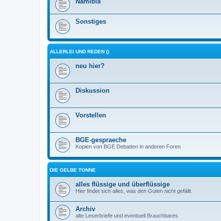
Namibia
Sonstiges
ALLERLEI UND REDEN ()
neu hier?
Diskussion
Vorstellen
BGE-gespraeche
Kopien von BGE Debatten in anderen Foren
DIE GELBE TONNE
alles flüssige und überflüssige
Hier findet sich alles, was den Guten nicht gefällt.
Archiv
alte Leserbriefe und eventuell Brauchbares