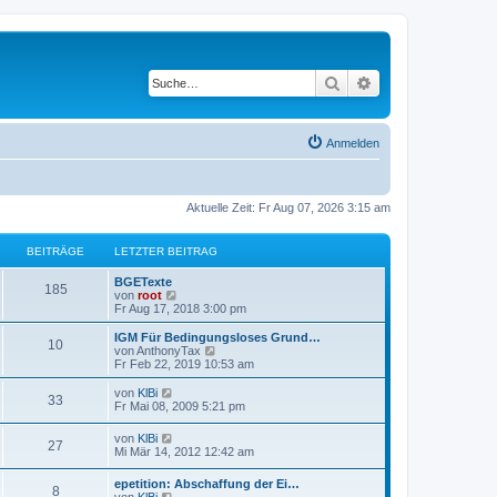
Suche
Erweiterte Suche
Anmelden
Aktuelle Zeit: Fr Aug 07, 2026 3:15 am
BEITRÄGE
LETZTER BEITRAG
BGETexte
185
N
von
root
e
Fr Aug 17, 2018 3:00 pm
u
e
IGM Für Bedingungsloses Grund…
10
s
N
von
AnthonyTax
t
e
Fr Feb 22, 2019 10:53 am
e
u
r
e
N
von
KlBi
33
B
s
e
Fr Mai 08, 2009 5:21 pm
e
t
u
i
e
e
N
von
KlBi
t
r
27
s
e
Mi Mär 14, 2012 12:42 am
r
B
t
u
a
e
e
e
g
i
epetition: Abschaffung der Ei…
r
8
s
N
t