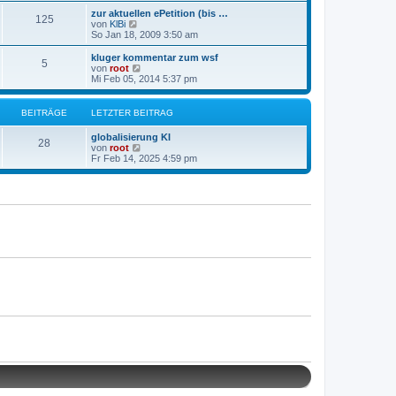
a
e
e
g
zur aktuellen ePetition (bis …
r
125
s
N
von
KlBi
B
t
e
So Jan 18, 2009 3:50 am
e
e
u
i
r
e
kluger kommentar zum wsf
t
B
5
s
N
von
root
r
e
t
e
Mi Feb 05, 2014 5:37 pm
a
i
e
u
g
t
r
e
r
B
s
BEITRÄGE
LETZTER BEITRAG
a
e
t
g
i
e
globalisierung KI
t
r
28
N
von
root
r
B
e
Fr Feb 14, 2025 4:59 pm
a
e
u
g
i
e
t
s
r
t
a
e
g
r
B
e
i
t
r
a
g