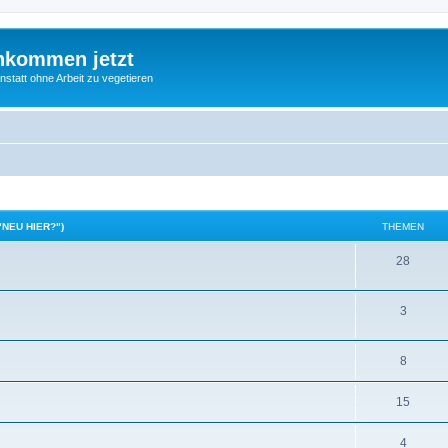
nkommen jetzt
statt ohne Arbeit zu vegetieren
"NEU HIER?")
THEMEN
28
3
8
15
4