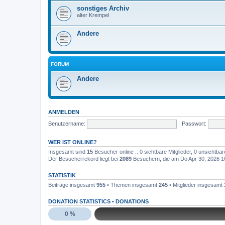
sonstiges Archiv
alter Krempel
Andere
FORUM
Andere
ANMELDEN
Benutzername:
Passwort:
WER IST ONLINE?
Insgesamt sind
15
Besucher online :: 0 sichtbare Mitglieder, 0 unsichtba
Der Besucherrekord liegt bei
2089
Besuchern, die am Do Apr 30, 2026 10:
STATISTIK
Beiträge insgesamt
955
• Themen insgesamt
245
• Mitglieder insgesamt
DONATION STATISTICS •
DONATIONS
0 %