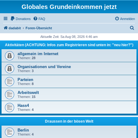
Globales Grundeinkommen jetzt
Donations
FAQ
Anmelden
S
dadabit
Foren-Übersicht
u
Aktuelle Zeit: Sa Aug 08, 2026 4:46 am
c
Aktivitäten (ACHTUNG: Infos zum Registrieren sind unten in: "neu hier?")
h
allgemein im Internet
e
Themen:
28
Organisationen und Vereine
Themen:
3
Parteien
Themen:
8
Arbeitswelt
Themen:
15
Hass4
Themen:
4
Draussen in der bösen Welt
Berlin
Themen:
4