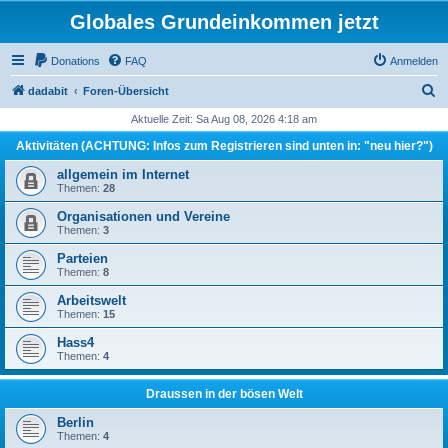
Globales Grundeinkommen jetzt
Donations
FAQ
Anmelden
S
dadabit
Foren-Übersicht
u
Aktuelle Zeit: Sa Aug 08, 2026 4:18 am
c
Aktivitäten (ACHTUNG: Infos zum Registrieren sind unten in: "neu hier?")
h
allgemein im Internet
e
Themen:
28
Organisationen und Vereine
Themen:
3
Parteien
Themen:
8
Arbeitswelt
Themen:
15
Hass4
Themen:
4
Draussen in der bösen Welt
Berlin
Themen:
4