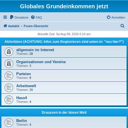
Globales Grundeinkommen jetzt
Donations
FAQ
Anmelden
S
dadabit
Foren-Übersicht
u
Aktuelle Zeit: Sa Aug 08, 2026 6:10 am
c
Aktivitäten (ACHTUNG: Infos zum Registrieren sind unten in: "neu hier?")
h
allgemein im Internet
e
Themen:
28
Organisationen und Vereine
Themen:
3
Parteien
Themen:
8
Arbeitswelt
Themen:
15
Hass4
Themen:
4
Draussen in der bösen Welt
Berlin
Themen:
4