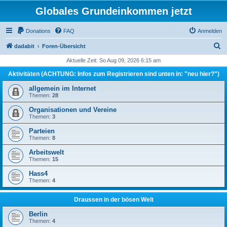
Globales Grundeinkommen jetzt
Donations
FAQ
Anmelden
S
dadabit
Foren-Übersicht
u
Aktuelle Zeit: So Aug 09, 2026 6:15 am
c
Aktivitäten (ACHTUNG: Infos zum Registrieren sind unten in: "neu hier?")
h
allgemein im Internet
e
Themen:
28
Organisationen und Vereine
Themen:
3
Parteien
Themen:
8
Arbeitswelt
Themen:
15
Hass4
Themen:
4
Draussen in der bösen Welt
Berlin
Themen:
4