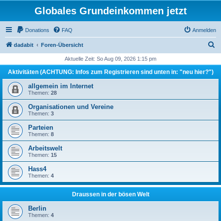
Globales Grundeinkommen jetzt
Donations
FAQ
Anmelden
S
dadabit
Foren-Übersicht
u
Aktuelle Zeit: So Aug 09, 2026 1:15 pm
c
Aktivitäten (ACHTUNG: Infos zum Registrieren sind unten in: "neu hier?")
h
allgemein im Internet
e
Themen:
28
Organisationen und Vereine
Themen:
3
Parteien
Themen:
8
Arbeitswelt
Themen:
15
Hass4
Themen:
4
Draussen in der bösen Welt
Berlin
Themen:
4