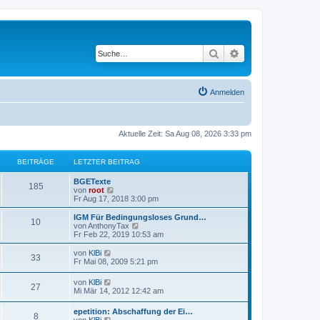
Suche
Erweiterte Suche
Anmelden
Aktuelle Zeit: Sa Aug 08, 2026 3:33 pm
BEITRÄGE
LETZTER BEITRAG
BGETexte
185
N
von
root
e
Fr Aug 17, 2018 3:00 pm
u
e
IGM Für Bedingungsloses Grund…
10
s
N
von
AnthonyTax
t
e
Fr Feb 22, 2019 10:53 am
e
u
r
e
N
von
KlBi
33
B
s
e
Fr Mai 08, 2009 5:21 pm
e
t
u
i
e
e
N
von
KlBi
t
r
27
s
e
Mi Mär 14, 2012 12:42 am
r
B
t
u
a
e
e
e
g
i
epetition: Abschaffung der Ei…
r
8
s
N
t