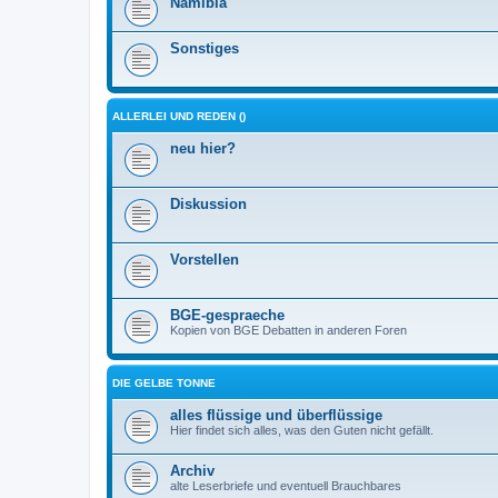
Namibia
Sonstiges
ALLERLEI UND REDEN ()
neu hier?
Diskussion
Vorstellen
BGE-gespraeche
Kopien von BGE Debatten in anderen Foren
DIE GELBE TONNE
alles flüssige und überflüssige
Hier findet sich alles, was den Guten nicht gefällt.
Archiv
alte Leserbriefe und eventuell Brauchbares