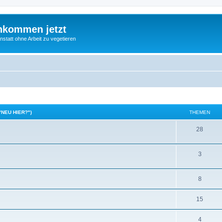
nkommen jetzt
statt ohne Arbeit zu vegetieren
"NEU HIER?")
THEMEN
28
3
8
15
4