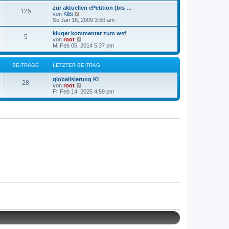
a
e
e
g
zur aktuellen ePetition (bis …
r
125
s
N
von
KlBi
B
t
e
So Jan 18, 2009 3:50 am
e
e
u
i
r
e
kluger kommentar zum wsf
t
B
5
s
N
von
root
r
e
t
e
Mi Feb 05, 2014 5:37 pm
a
i
e
u
g
t
r
e
r
B
s
BEITRÄGE
LETZTER BEITRAG
a
e
t
g
i
e
globalisierung KI
t
r
28
N
von
root
r
B
e
Fr Feb 14, 2025 4:59 pm
a
e
u
g
i
e
t
s
r
t
a
e
g
r
B
e
i
t
r
a
g