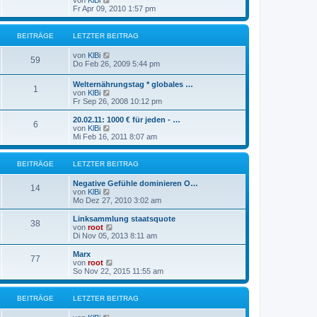
von
KlBi
B
t
e
r
Fr Apr 09, 2010 1:57 pm
e
e
u
a
i
r
e
g
t
B
s
r
BEITRÄGE
LETZTER BEITRAG
e
t
a
i
e
g
N
von
KlBi
t
r
59
e
Do Feb 26, 2009 5:44 pm
r
B
u
a
e
e
g
Welternährungstag * globales …
i
1
s
N
von
KlBi
t
t
e
Fr Sep 26, 2008 10:12 pm
r
e
u
a
r
e
g
20.02.11: 1000 € für jeden - …
B
6
s
N
von
KlBi
e
t
e
Mi Feb 16, 2011 8:07 am
i
e
u
t
r
e
r
B
s
BEITRÄGE
LETZTER BEITRAG
a
e
t
g
i
e
Negative Gefühle dominieren O…
t
r
14
N
von
KlBi
r
B
e
Mo Dez 27, 2010 3:02 am
a
e
u
g
i
e
Linksammlung staatsquote
t
38
s
N
von
root
r
t
e
Di Nov 05, 2013 8:11 am
a
e
u
g
r
e
Marx
77
B
s
N
von
root
e
t
e
So Nov 22, 2015 11:55 am
i
e
u
t
r
e
r
B
s
BEITRÄGE
LETZTER BEITRAG
a
e
t
g
i
e