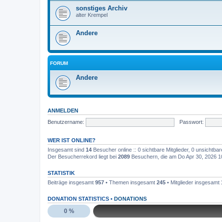
sonstiges Archiv
alter Krempel
Andere
FORUM
Andere
ANMELDEN
Benutzername:
Passwort:
WER IST ONLINE?
Insgesamt sind
14
Besucher online :: 0 sichtbare Mitglieder, 0 unsichtba
Der Besucherrekord liegt bei
2089
Besuchern, die am Do Apr 30, 2026 10:
STATISTIK
Beiträge insgesamt
957
• Themen insgesamt
245
• Mitglieder insgesamt
DONATION STATISTICS •
DONATIONS
0 %