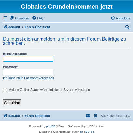
Globales Grundeinkommen jetzt
Donations
FAQ
Anmelden
S
dadabit
Foren-Übersicht
u
Du musst dich anmelden, um in diesem Forum Beiträge zu
c
schreiben.
h
Benutzername:
e
Passwort:
Ich habe mein Passwort vergessen
Meinen Online-Status während dieser Sitzung verbergen
dadabit
Foren-Übersicht
Alle Zeiten sind
UTC
Powered by
phpBB
® Forum Software © phpBB Limited
Deutsche Übersetzung durch
phpBB.de