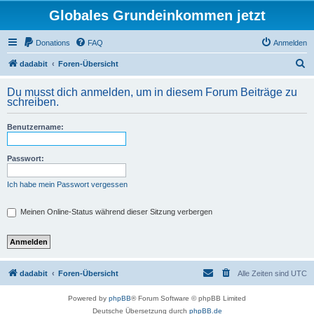
Globales Grundeinkommen jetzt
Donations
FAQ
Anmelden
S
dadabit
Foren-Übersicht
u
Du musst dich anmelden, um in diesem Forum Beiträge zu
c
schreiben.
h
Benutzername:
e
Passwort:
Ich habe mein Passwort vergessen
Meinen Online-Status während dieser Sitzung verbergen
dadabit
Foren-Übersicht
Alle Zeiten sind
UTC
Powered by
phpBB
® Forum Software © phpBB Limited
Deutsche Übersetzung durch
phpBB.de