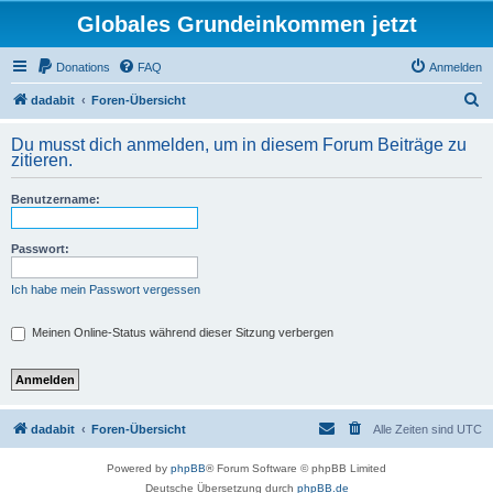
Globales Grundeinkommen jetzt
Donations
FAQ
Anmelden
S
dadabit
Foren-Übersicht
u
Du musst dich anmelden, um in diesem Forum Beiträge zu
c
zitieren.
h
Benutzername:
e
Passwort:
Ich habe mein Passwort vergessen
Meinen Online-Status während dieser Sitzung verbergen
dadabit
Foren-Übersicht
Alle Zeiten sind
UTC
Powered by
phpBB
® Forum Software © phpBB Limited
Deutsche Übersetzung durch
phpBB.de