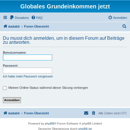
Globales Grundeinkommen jetzt
Donations
FAQ
Anmelden
S
dadabit
Foren-Übersicht
u
Du musst dich anmelden, um in diesem Forum auf Beiträge
c
zu antworten.
h
Benutzername:
e
Passwort:
Ich habe mein Passwort vergessen
Meinen Online-Status während dieser Sitzung verbergen
dadabit
Foren-Übersicht
Alle Zeiten sind
UTC
Powered by
phpBB
® Forum Software © phpBB Limited
Deutsche Übersetzung durch
phpBB.de