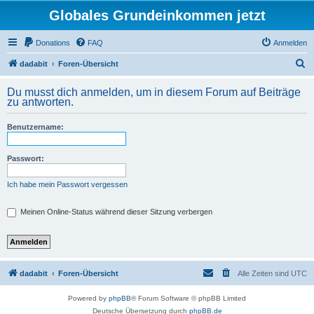
Globales Grundeinkommen jetzt
Donations
FAQ
Anmelden
S
dadabit
Foren-Übersicht
u
Du musst dich anmelden, um in diesem Forum auf Beiträge
c
zu antworten.
h
Benutzername:
e
Passwort:
Ich habe mein Passwort vergessen
Meinen Online-Status während dieser Sitzung verbergen
dadabit
Foren-Übersicht
Alle Zeiten sind
UTC
Powered by
phpBB
® Forum Software © phpBB Limited
Deutsche Übersetzung durch
phpBB.de