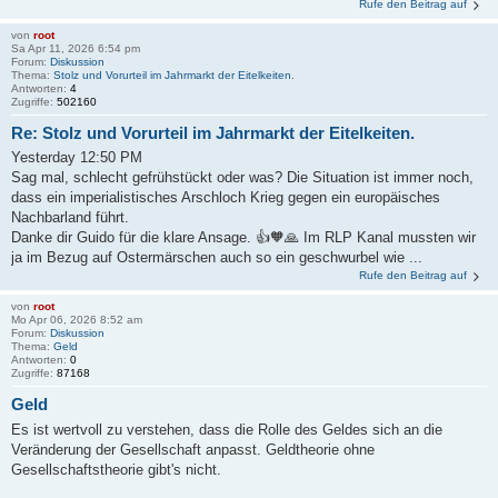
Rufe den Beitrag auf
von
root
Sa Apr 11, 2026 6:54 pm
Forum:
Diskussion
Thema:
Stolz und Vorurteil im Jahrmarkt der Eitelkeiten.
Antworten:
4
Zugriffe:
502160
Re: Stolz und Vorurteil im Jahrmarkt der Eitelkeiten.
Yesterday 12:50 PM
Sag mal, schlecht gefrühstückt oder was? Die Situation ist immer noch,
dass ein imperialistisches Arschloch Krieg gegen ein europäisches
Nachbarland führt.
Danke dir Guido für die klare Ansage. 👍🧡🙏 Im RLP Kanal mussten wir
ja im Bezug auf Ostermärschen auch so ein geschwurbel wie ...
Rufe den Beitrag auf
von
root
Mo Apr 06, 2026 8:52 am
Forum:
Diskussion
Thema:
Geld
Antworten:
0
Zugriffe:
87168
Geld
Es ist wertvoll zu verstehen, dass die Rolle des Geldes sich an die
Veränderung der Gesellschaft anpasst. Geldtheorie ohne
Gesellschaftstheorie gibt's nicht.