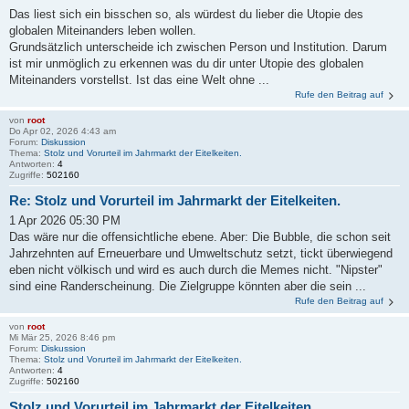
Das liest sich ein bisschen so, als würdest du lieber die Utopie des
globalen Miteinanders leben wollen.
Grundsätzlich unterscheide ich zwischen Person und Institution. Darum
ist mir unmöglich zu erkennen was du dir unter Utopie des globalen
Miteinanders vorstellst. Ist das eine Welt ohne ...
Rufe den Beitrag auf
von
root
Do Apr 02, 2026 4:43 am
Forum:
Diskussion
Thema:
Stolz und Vorurteil im Jahrmarkt der Eitelkeiten.
Antworten:
4
Zugriffe:
502160
Re: Stolz und Vorurteil im Jahrmarkt der Eitelkeiten.
1 Apr 2026 05:30 PM
Das wäre nur die offensichtliche ebene. Aber: Die Bubble, die schon seit
Jahrzehnten auf Erneuerbare und Umweltschutz setzt, tickt überwiegend
eben nicht völkisch und wird es auch durch die Memes nicht. "Nipster"
sind eine Randerscheinung. Die Zielgruppe könnten aber die sein ...
Rufe den Beitrag auf
von
root
Mi Mär 25, 2026 8:46 pm
Forum:
Diskussion
Thema:
Stolz und Vorurteil im Jahrmarkt der Eitelkeiten.
Antworten:
4
Zugriffe:
502160
Stolz und Vorurteil im Jahrmarkt der Eitelkeiten.