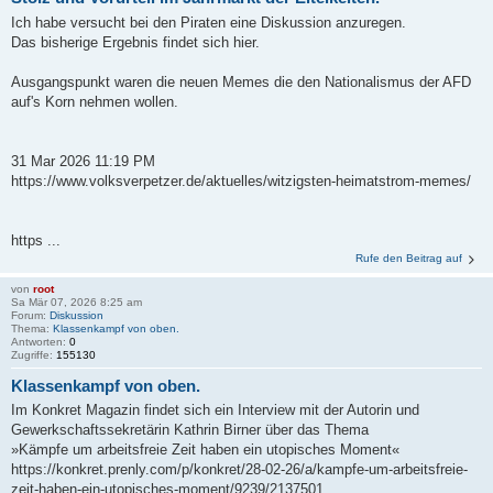
Ich habe versucht bei den Piraten eine Diskussion anzuregen.
Das bisherige Ergebnis findet sich hier.
Ausgangspunkt waren die neuen Memes die den Nationalismus der AFD
auf's Korn nehmen wollen.
31 Mar 2026 11:19 PM
https://www.volksverpetzer.de/aktuelles/witzigsten-heimatstrom-memes/
https ...
Rufe den Beitrag auf
von
root
Sa Mär 07, 2026 8:25 am
Forum:
Diskussion
Thema:
Klassenkampf von oben.
Antworten:
0
Zugriffe:
155130
Klassenkampf von oben.
Im Konkret Magazin findet sich ein Interview mit der Autorin und
Gewerkschaftssekretärin Kathrin Birner über das Thema
»Kämpfe um arbeitsfreie Zeit haben ein utopisches Moment«
https://konkret.prenly.com/p/konkret/28-02-26/a/kampfe-um-arbeitsfreie-
zeit-haben-ein-utopisches-moment/9239/2137501 ...