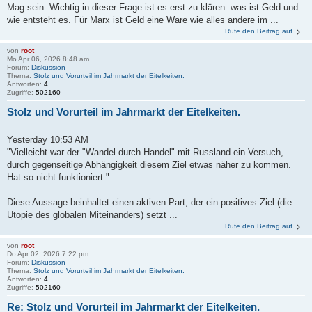
Mag sein. Wichtig in dieser Frage ist es erst zu klären: was ist Geld und
wie entsteht es. Für Marx ist Geld eine Ware wie alles andere im ...
Rufe den Beitrag auf
von
root
Mo Apr 06, 2026 8:48 am
Forum:
Diskussion
Thema:
Stolz und Vorurteil im Jahrmarkt der Eitelkeiten.
Antworten:
4
Zugriffe:
502160
Stolz und Vorurteil im Jahrmarkt der Eitelkeiten.
Yesterday 10:53 AM
"Vielleicht war der "Wandel durch Handel" mit Russland ein Versuch,
durch gegenseitige Abhängigkeit diesem Ziel etwas näher zu kommen.
Hat so nicht funktioniert."
Diese Aussage beinhaltet einen aktiven Part, der ein positives Ziel (die
Utopie des globalen Miteinanders) setzt ...
Rufe den Beitrag auf
von
root
Do Apr 02, 2026 7:22 pm
Forum:
Diskussion
Thema:
Stolz und Vorurteil im Jahrmarkt der Eitelkeiten.
Antworten:
4
Zugriffe:
502160
Re: Stolz und Vorurteil im Jahrmarkt der Eitelkeiten.