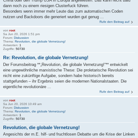
China oder den Trump USA in Europa angewiesen. Das kann recht bald
dann noch zu einem riesigen Clusterfuck führen.
Besonders wenn immer mehr Leute das zum automatischen Coden
nutzen und Backdoors die generiert wurden gut genug ...
Rufe den Beitrag auf
von
root
Sa Jun 20, 2026 1:51 pm
Forum:
Diskussion
Thema:
Revolution, die globale Vernetzung!
Antworten:
1
Zugriffe:
50730
Re: Revolution, die globale Vernetzung!
Der Forumsbeitrag **„Revolution, die globale Vernetzung!“** entwickelt
eine ungewöhnliche marxistische These: Die proletarische Revolution sei
nicht eine zukünftige Aufgabe, sondern habe historisch bereits
stattgefunden – ihr Ergebnis seien die modernen Nationalstaaten. Die
eigentliche revolutionäre ...
Rufe den Beitrag auf
von
root
Sa Jun 20, 2026 10:49 am
Forum:
Diskussion
Thema:
Revolution, die globale Vernetzung!
Antworten:
1
Zugriffe:
50730
Revolution, die globale Vernetzung!
Angesichts der m.E. hilf- und fruchtlosen Debatte um die Krise der Linken