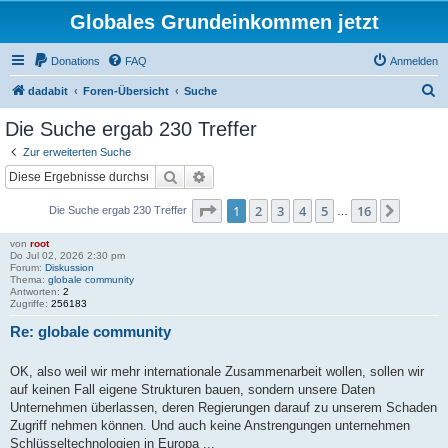
Globales Grundeinkommen jetzt
Donations
FAQ
Anmelden
S
dadabit
Foren-Übersicht
Suche
u
Die Suche ergab 230 Treffer
c
Zur erweiterten Suche
h
Suche
Erweiterte Suche
e
Seite
1
von
16
1
2
3
4
5
16
Nächst
Die Suche ergab 230 Treffer
…
von
root
Do Jul 02, 2026 2:30 pm
Forum:
Diskussion
Thema:
globale community
Antworten:
2
Zugriffe:
256183
Re: globale community
OK, also weil wir mehr internationale Zusammenarbeit wollen, sollen wir
auf keinen Fall eigene Strukturen bauen, sondern unsere Daten
Unternehmen überlassen, deren Regierungen darauf zu unserem Schaden
Zugriff nehmen können. Und auch keine Anstrengungen unternehmen
Schlüsseltechnologien in Europa ...