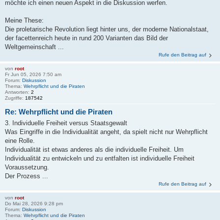
möchte ich einen neuen Aspekt in die Diskussion werfen.
Meine These:
Die proletarische Revolution liegt hinter uns, der moderne Nationalstaat,
der facettenreich heute in rund 200 Varianten das Bild der
Weltgemeinschaft ...
Rufe den Beitrag auf
von
root
Fr Jun 05, 2026 7:50 am
Forum:
Diskussion
Thema:
Wehrpflicht und die Piraten
Antworten:
2
Zugriffe:
187542
Re: Wehrpflicht und die Piraten
3. Individuelle Freiheit versus Staatsgewalt
Was Eingriffe in die Individualität angeht, da spielt nicht nur Wehrpflicht
eine Rolle.
Individualität ist etwas anderes als die individuelle Freiheit. Um
Individualität zu entwickeln und zu entfalten ist individuelle Freiheit
Voraussetzung.
Der Prozess ...
Rufe den Beitrag auf
von
root
Do Mai 28, 2026 9:28 pm
Forum:
Diskussion
Thema:
Wehrpflicht und die Piraten