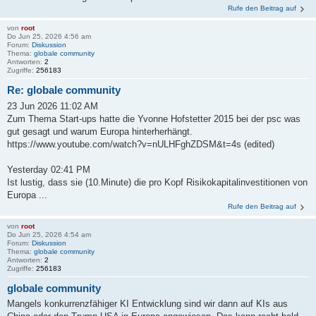
Rufe den Beitrag auf
von
root
Do Jun 25, 2026 4:56 am
Forum:
Diskussion
Thema:
globale community
Antworten:
2
Zugriffe:
256183
Re: globale community
23 Jun 2026 11:02 AM
Zum Thema Start-ups hatte die Yvonne Hofstetter 2015 bei der psc was
gut gesagt und warum Europa hinterherhängt.
https://www.youtube.com/watch?v=nULHFghZDSM&t=4s (edited)
Yesterday 02:41 PM
Ist lustig, dass sie (10.Minute) die pro Kopf Risikokapitalinvestitionen von
Europa ...
Rufe den Beitrag auf
von
root
Do Jun 25, 2026 4:54 am
Forum:
Diskussion
Thema:
globale community
Antworten:
2
Zugriffe:
256183
globale community
Mangels konkurrenzfähiger KI Entwicklung sind wir dann auf KIs aus