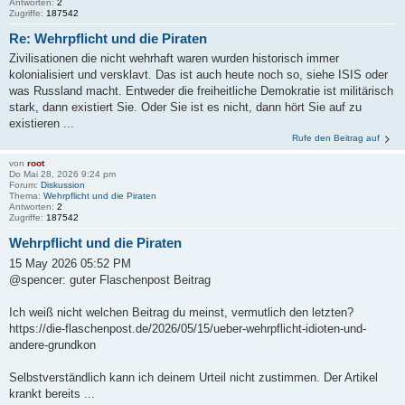
Antworten:
2
Zugriffe:
187542
Re: Wehrpflicht und die Piraten
Zivilisationen die nicht wehrhaft waren wurden historisch immer
kolonialisiert und versklavt. Das ist auch heute noch so, siehe ISIS oder
was Russland macht. Entweder die freiheitliche Demokratie ist militärisch
stark, dann existiert Sie. Oder Sie ist es nicht, dann hört Sie auf zu
existieren ...
Rufe den Beitrag auf
von
root
Do Mai 28, 2026 9:24 pm
Forum:
Diskussion
Thema:
Wehrpflicht und die Piraten
Antworten:
2
Zugriffe:
187542
Wehrpflicht und die Piraten
15 May 2026 05:52 PM
@spencer: guter Flaschenpost Beitrag
Ich weiß nicht welchen Beitrag du meinst, vermutlich den letzten?
https://die-flaschenpost.de/2026/05/15/ueber-wehrpflicht-idioten-und-
andere-grundkon
Selbstverständlich kann ich deinem Urteil nicht zustimmen. Der Artikel
krankt bereits ...