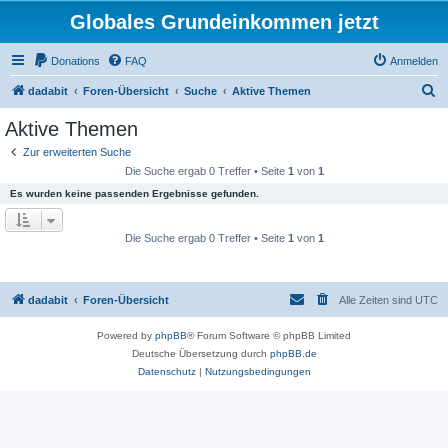
Globales Grundeinkommen jetzt
Donations
FAQ
Anmelden
S
dadabit
Foren-Übersicht
Suche
Aktive Themen
u
Aktive Themen
c
Zur erweiterten Suche
h
Die Suche ergab 0 Treffer • Seite
1
von
1
e
Es wurden keine passenden Ergebnisse gefunden.
Die Suche ergab 0 Treffer • Seite
1
von
1
dadabit
Foren-Übersicht
Alle Zeiten sind
UTC
Powered by
phpBB
® Forum Software © phpBB Limited
Deutsche Übersetzung durch
phpBB.de
Datenschutz
|
Nutzungsbedingungen