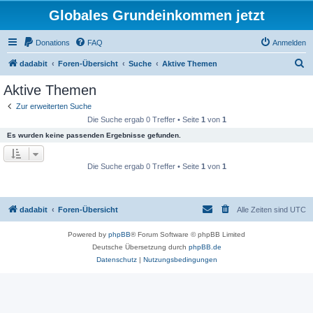
Globales Grundeinkommen jetzt
Donations
FAQ
Anmelden
S
dadabit
Foren-Übersicht
Suche
Aktive Themen
u
Aktive Themen
c
Zur erweiterten Suche
h
Die Suche ergab 0 Treffer • Seite
1
von
1
e
Es wurden keine passenden Ergebnisse gefunden.
Die Suche ergab 0 Treffer • Seite
1
von
1
dadabit
Foren-Übersicht
Alle Zeiten sind
UTC
Powered by
phpBB
® Forum Software © phpBB Limited
Deutsche Übersetzung durch
phpBB.de
Datenschutz
|
Nutzungsbedingungen