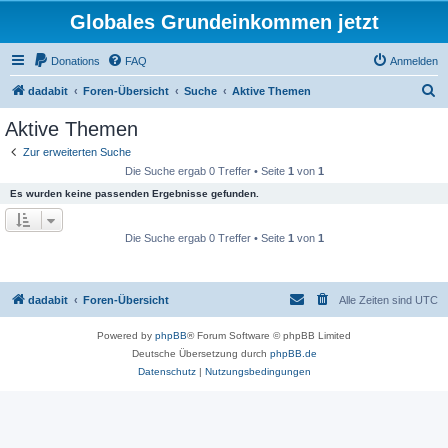
Globales Grundeinkommen jetzt
Donations
FAQ
Anmelden
S
dadabit
Foren-Übersicht
Suche
Aktive Themen
u
Aktive Themen
c
Zur erweiterten Suche
h
Die Suche ergab 0 Treffer • Seite
1
von
1
e
Es wurden keine passenden Ergebnisse gefunden.
Die Suche ergab 0 Treffer • Seite
1
von
1
dadabit
Foren-Übersicht
Alle Zeiten sind
UTC
Powered by
phpBB
® Forum Software © phpBB Limited
Deutsche Übersetzung durch
phpBB.de
Datenschutz
|
Nutzungsbedingungen