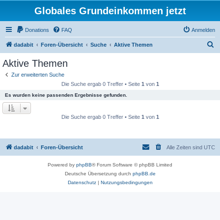
Globales Grundeinkommen jetzt
Donations
FAQ
Anmelden
S
dadabit
Foren-Übersicht
Suche
Aktive Themen
u
Aktive Themen
c
Zur erweiterten Suche
h
Die Suche ergab 0 Treffer • Seite
1
von
1
e
Es wurden keine passenden Ergebnisse gefunden.
Die Suche ergab 0 Treffer • Seite
1
von
1
dadabit
Foren-Übersicht
Alle Zeiten sind
UTC
Powered by
phpBB
® Forum Software © phpBB Limited
Deutsche Übersetzung durch
phpBB.de
Datenschutz
|
Nutzungsbedingungen