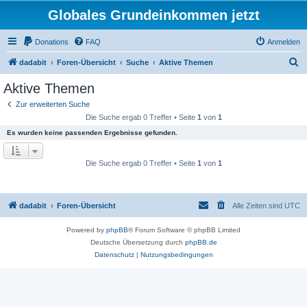
Globales Grundeinkommen jetzt
Donations
FAQ
Anmelden
S
dadabit
Foren-Übersicht
Suche
Aktive Themen
u
Aktive Themen
c
Zur erweiterten Suche
h
Die Suche ergab 0 Treffer • Seite
1
von
1
e
Es wurden keine passenden Ergebnisse gefunden.
Die Suche ergab 0 Treffer • Seite
1
von
1
dadabit
Foren-Übersicht
Alle Zeiten sind
UTC
Powered by
phpBB
® Forum Software © phpBB Limited
Deutsche Übersetzung durch
phpBB.de
Datenschutz
|
Nutzungsbedingungen