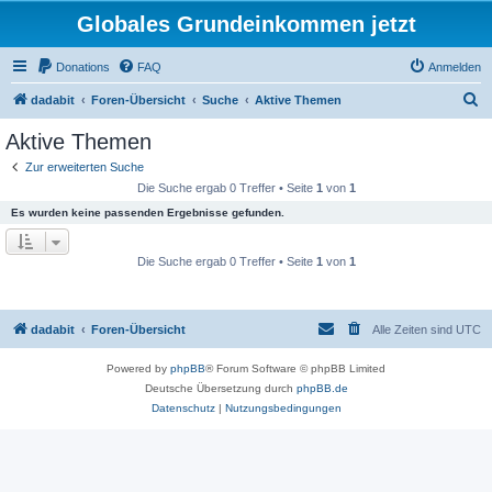
Globales Grundeinkommen jetzt
Donations
FAQ
Anmelden
S
dadabit
Foren-Übersicht
Suche
Aktive Themen
u
Aktive Themen
c
Zur erweiterten Suche
h
Die Suche ergab 0 Treffer • Seite
1
von
1
e
Es wurden keine passenden Ergebnisse gefunden.
Die Suche ergab 0 Treffer • Seite
1
von
1
dadabit
Foren-Übersicht
Alle Zeiten sind
UTC
Powered by
phpBB
® Forum Software © phpBB Limited
Deutsche Übersetzung durch
phpBB.de
Datenschutz
|
Nutzungsbedingungen