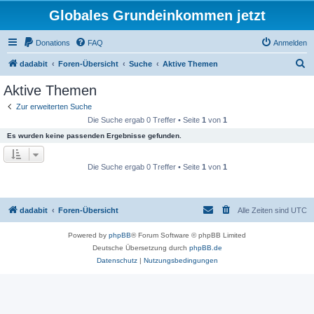
Globales Grundeinkommen jetzt
Donations
FAQ
Anmelden
S
dadabit
Foren-Übersicht
Suche
Aktive Themen
u
Aktive Themen
c
Zur erweiterten Suche
h
Die Suche ergab 0 Treffer • Seite
1
von
1
e
Es wurden keine passenden Ergebnisse gefunden.
Die Suche ergab 0 Treffer • Seite
1
von
1
dadabit
Foren-Übersicht
Alle Zeiten sind
UTC
Powered by
phpBB
® Forum Software © phpBB Limited
Deutsche Übersetzung durch
phpBB.de
Datenschutz
|
Nutzungsbedingungen