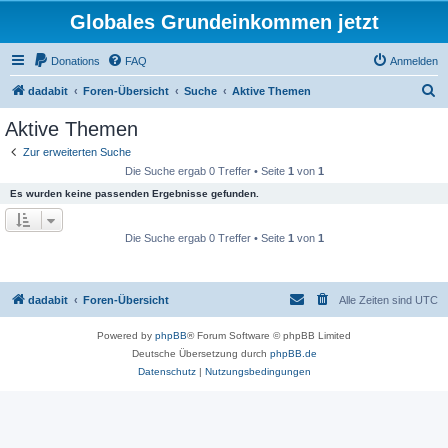
Globales Grundeinkommen jetzt
Donations
FAQ
Anmelden
S
dadabit
Foren-Übersicht
Suche
Aktive Themen
u
Aktive Themen
c
Zur erweiterten Suche
h
Die Suche ergab 0 Treffer • Seite
1
von
1
e
Es wurden keine passenden Ergebnisse gefunden.
Die Suche ergab 0 Treffer • Seite
1
von
1
dadabit
Foren-Übersicht
Alle Zeiten sind
UTC
Powered by
phpBB
® Forum Software © phpBB Limited
Deutsche Übersetzung durch
phpBB.de
Datenschutz
|
Nutzungsbedingungen