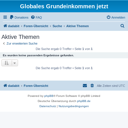
Globales Grundeinkommen jetzt
Donations
FAQ
Anmelden
S
dadabit
Foren-Übersicht
Suche
Aktive Themen
u
Aktive Themen
c
Zur erweiterten Suche
h
Die Suche ergab 0 Treffer • Seite
1
von
1
e
Es wurden keine passenden Ergebnisse gefunden.
Die Suche ergab 0 Treffer • Seite
1
von
1
dadabit
Foren-Übersicht
Alle Zeiten sind
UTC
Powered by
phpBB
® Forum Software © phpBB Limited
Deutsche Übersetzung durch
phpBB.de
Datenschutz
|
Nutzungsbedingungen