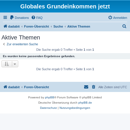
Globales Grundeinkommen jetzt
Donations
FAQ
Anmelden
S
dadabit
Foren-Übersicht
Suche
Aktive Themen
u
Aktive Themen
c
Zur erweiterten Suche
h
Die Suche ergab 0 Treffer • Seite
1
von
1
e
Es wurden keine passenden Ergebnisse gefunden.
Die Suche ergab 0 Treffer • Seite
1
von
1
dadabit
Foren-Übersicht
Alle Zeiten sind
UTC
Powered by
phpBB
® Forum Software © phpBB Limited
Deutsche Übersetzung durch
phpBB.de
Datenschutz
|
Nutzungsbedingungen