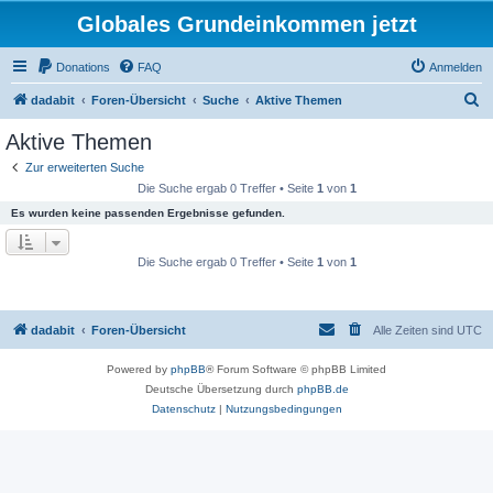
Globales Grundeinkommen jetzt
Donations
FAQ
Anmelden
S
dadabit
Foren-Übersicht
Suche
Aktive Themen
u
Aktive Themen
c
Zur erweiterten Suche
h
Die Suche ergab 0 Treffer • Seite
1
von
1
e
Es wurden keine passenden Ergebnisse gefunden.
Die Suche ergab 0 Treffer • Seite
1
von
1
dadabit
Foren-Übersicht
Alle Zeiten sind
UTC
Powered by
phpBB
® Forum Software © phpBB Limited
Deutsche Übersetzung durch
phpBB.de
Datenschutz
|
Nutzungsbedingungen